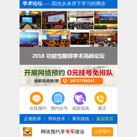
学术论坛
——阳光从未停下学习的脚步
在线预约
预约挂号
就医指南
通话
正规医师
|
男科技术
|
乘车路线
|
返回首页
网络预约享
专车
接诊
立即预约