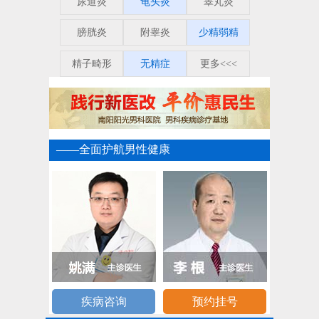
尿道炎
龟头炎
睾丸炎
膀胱炎
附睾炎
少精弱精
精子畸形
无精症
更多<<<
——全面护航男性健康
疾病咨询
预约挂号