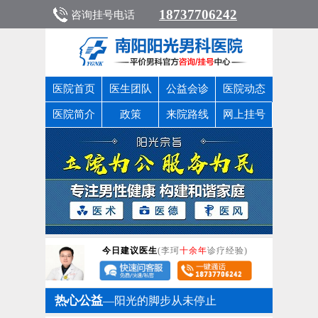
18737706242
咨询挂号电话
医院首页
医生团队
公益会诊
医院动态
医院简介
政策
来院路线
网上挂号
今日建议医生
(李珂
十余年
诊疗经验)
热心公益
—阳光的脚步从未停止