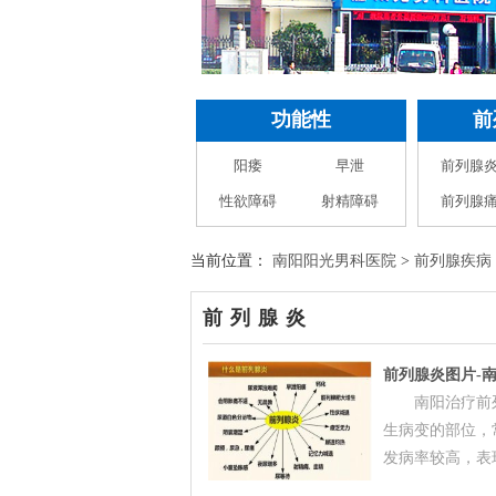
功能性
前
阳痿
早泄
前列腺
性欲障碍
射精障碍
前列腺
当前位置：
南阳阳光男科医院
>
前列腺疾病
前列腺炎
前列腺炎图片-
南阳治疗前
生病变的部位，
发病率较高，表现