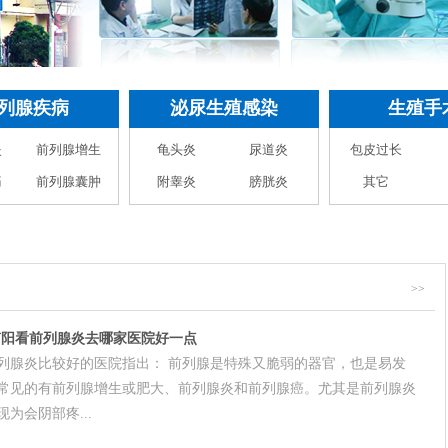
列腺疾病
泌尿生殖感染
生殖手
炎
前列腺增生
龟头炎
尿道炎
包皮过长
痛
前列腺囊肿
附睾炎
膀胱炎
其它
>>
南阳看前列腺炎去哪家医院好一点
列腺炎比较好的医院指出： 前列腺是特殊又脆弱的器官，也是易发
常见的有前列腺增生或肥大、前列腺炎和前列腺癌。尤其是前列腺炎
为会阴部疼...