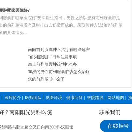
囊肿哪家医院好?
列腺囊肿哪家医院好?男科医生指出，男性之所以患有前列腺囊肿是
出的前列腺液没有及时排出去积攒而成的。采取何种方法治疗前列腺
的具体病况...
南阳前列腺囊肿不治疗有哪些危害
“前列腺囊肿”日常注意事项
患上前列腺囊肿该“肿”么办
30岁的男性前列腺囊肿该怎么治疗
您的前列腺“肿”么了
页
|
医院简介
|
医师团队
|
就医环境
|
健康问答
|
来院路线
|
网站地图
|
好？南阳阳光男科医院
联系我们
站南路与卧龙路交叉口向南300米-汉画馆