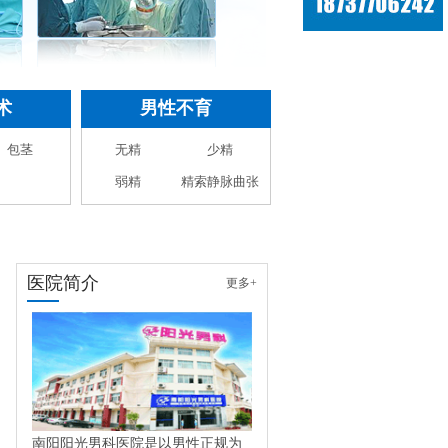
术
男性不育
包茎
无精
少精
弱精
精索静脉曲张
医院简介
更多+
南阳阳光男科医院是以男性正规为