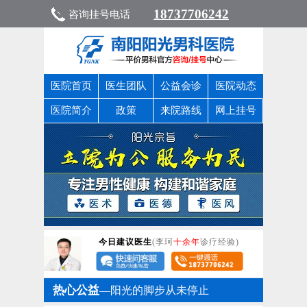
18737706242
咨询挂号电话
医院首页
医生团队
公益会诊
医院动态
医院简介
政策
来院路线
网上挂号
今日建议医生
(李珂
十余年
诊疗经验)
热心公益
—阳光的脚步从未停止