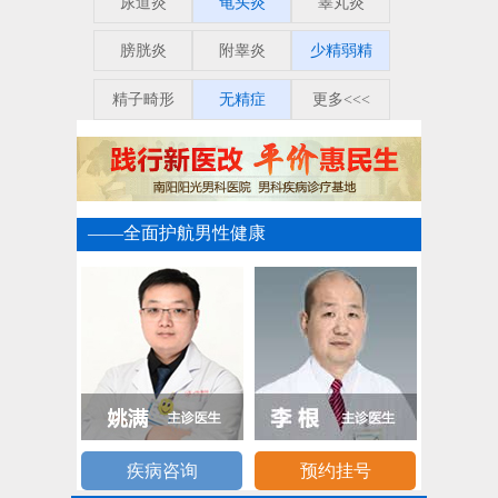
尿道炎
龟头炎
睾丸炎
膀胱炎
附睾炎
少精弱精
精子畸形
无精症
更多<<<
——全面护航男性健康
疾病咨询
预约挂号