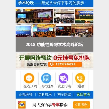
学术论坛
——阳光从未停下学习的脚步
在线预约
预约挂号
就医指南
通话
正规医师
|
男科技术
|
乘车路线
|
返回首页
网络预约享
专车
接诊
立即预约