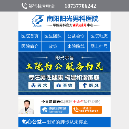
18737706242
咨询挂号电话
医院首页
医生团队
公益会诊
医院动态
医院简介
政策
来院路线
网上挂号
今日建议医生
(李珂
十余年
诊疗经验)
热心公益
—阳光的脚步从未停止