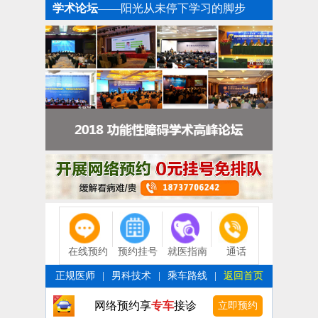
学术论坛
——阳光从未停下学习的脚步
在线预约
预约挂号
就医指南
通话
正规医师
|
男科技术
|
乘车路线
|
返回首页
网络预约享
专车
接诊
立即预约