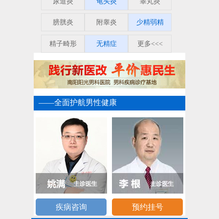
尿道炎
龟头炎
睾丸炎
膀胱炎
附睾炎
少精弱精
精子畸形
无精症
更多<<<
——全面护航男性健康
疾病咨询
预约挂号